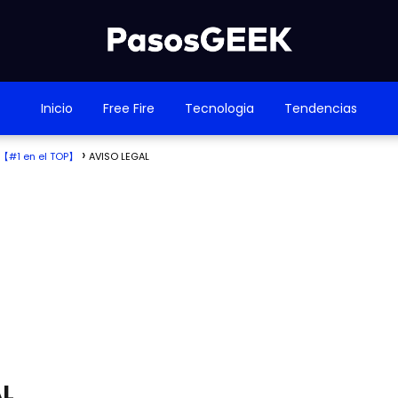
Inicio
Free Fire
Tecnologia
Tendencias
as【#1 en el TOP】
AVISO LEGAL
AL