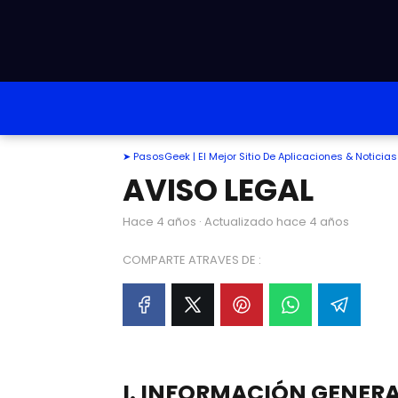
➤ PasosGeek | El Mejor Sitio De Aplicaciones & Notici
AVISO LEGAL
hace 4 años
· Actualizado hace 4 años
COMPARTE ATRAVES DE :
I. INFORMACIÓN GENER