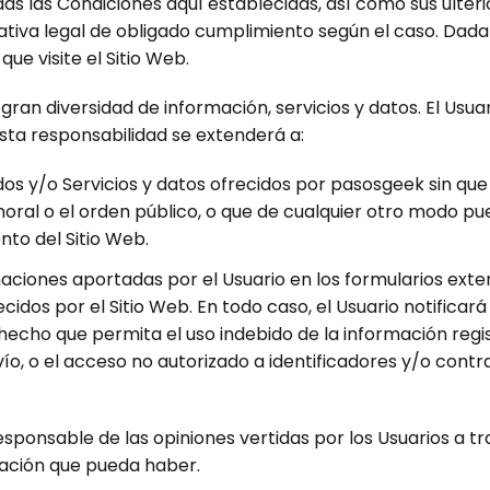
odas las Condiciones aquí establecidas, así como sus ulterio
iva legal de obligado cumplimiento según el caso. Dada l
ue visite el Sitio Web.
ran diversidad de información, servicios y datos. El Usu
Esta responsabilidad se extenderá a:
os y/o Servicios y datos ofrecidos por pasosgeek sin que 
 moral o el orden público, o que de cualquier otro modo p
to del Sitio Web.
ormaciones aportadas por el Usuario en los formularios ex
ecidos por el Sitio Web. En todo caso, el Usuario notifica
echo que permita el uso indebido de la información regis
vío, o el acceso no autorizado a identificadores y/o contr
esponsable de las opiniones vertidas por los Usuarios a t
pación que pueda haber.