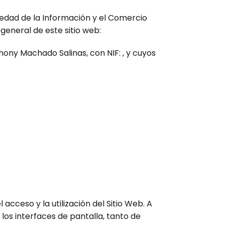
p
g
e
a
iedad de la Información y el Comercio
e
 general de este sitio web:
r
r
r
thony Machado Salinas, con NIF: , y cuyos
t
i
r
acceso y la utilización del Sitio Web. A
los interfaces de pantalla, tanto de