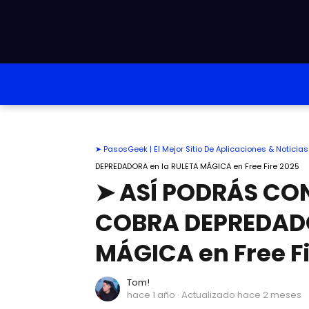
➤ PasosGeek | El Mejor Sitio De Aplicaciones & Notici
DEPREDADORA en la RULETA MÁGICA en Free Fire 2025
➤ ASÍ PODRÁS CO
COBRA DEPREDADO
MÁGICA en Free F
Tom!
hace 1 año
· Actualizado hace 2 meses