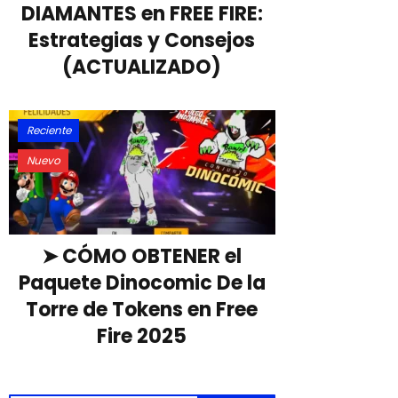
p
DIAMANTES en FREE FIRE:
g
e
a
Estrategias y Consejos
e
r
r
(ACTUALIZADO)
r
t
i
Reciente
r
Nuevo
➤ CÓMO OBTENER el
Paquete Dinocomic De la
Torre de Tokens en Free
Fire 2025