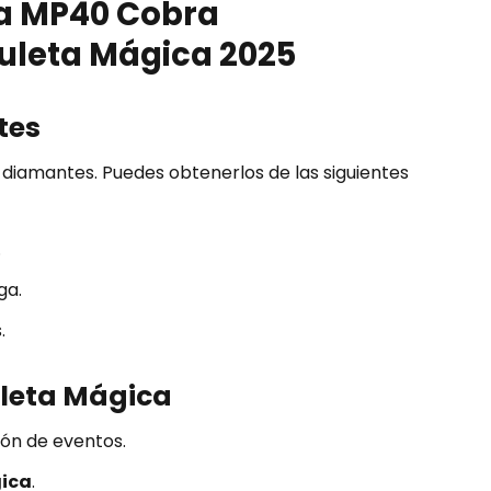
la MP40 Cobra
uleta Mágica 2025
tes
 diamantes. Puedes obtenerlos de las siguientes
.
ga.
.
uleta Mágica
ción de eventos.
ica
.