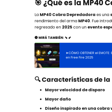
🎯 ¿Qué es la MP40 
La
MP40 Cobra Depredadora
es una
rendimiento del arma
MP40
. Fue intro
regresado en
2025
con un
evento esp
🔴 MIRÁ TAMBIÉN: ⬊ ⬋
➤CÓMO OBTENER el EMOTE: 
en Free Fire 2025
🔍 Características de 
Mayor velocidad de disparo
Mayor daño
Diseño inspirado en una cobra