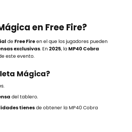
Mágica en Free Fire?
ial
de
Free Fire
en el que los jugadores pueden
nsas exclusivas
. En
2025
, la
MP40 Cobra
e este evento.
uleta Mágica?
s.
ensa
del tablero.
lidades tienes
de obtener la MP40 Cobra