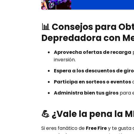
📊 Consejos para Ob
Depredadora con M
Aprovecha ofertas de recarga
p
inversión.
Espera a los descuentos de gir
Participa en sorteos o eventos
d
Administra bien tus giros
para e
💪 ¿Vale la pena la
Si eres fanático de
Free Fire
y te gusta