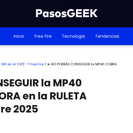
Inicio
Free Fire
Tecnologia
Tendencias
as【#1 en el TOP】
Free Fire
➤ ASÍ PODRÁS CONSEGUIR la MP40 COBRA
NSEGUIR la MP40
RA en la RULETA
ire 2025