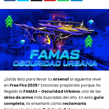
p
g
e
a
e
r
r
r
t
i
r
¿Estás listo para llevar tu
arsenal
al siguiente nivel
en
Free Fire 2025
? Entonces prepárate porque ha
llegado la
FAMAS - Oscuridad Urbana
, una de las
skins de arma
más buscadas del año. En esta
guía
completa
, te enseñaré cómo
reclamarla