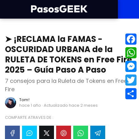
➤ ¡RECLAMA la FAMAS -
OSCURIDAD URBANA de la
F
RULETA DE TOKENS en Free Fire
a
W
2025 – Guía Paso A Paso
c
h
M
7 consejos para la Ruleta de Tokens en Free
e
a
e
Fire
T
b
t
s
Tom!
w
C
hace 1 año
· Actualizado hace 2 meses
o
s
s
i
o
o
COMPARTE ATRAVES DE :
A
e
t
m
k
p
n
t
p