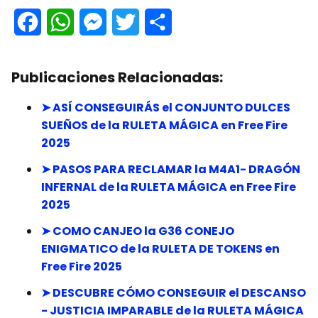
F
W
M
T
C
a
h
e
w
o
Publicaciones Relacionadas:
c
a
s
i
m
e
t
s
t
p
➤ ASÍ CONSEGUIRÁS el CONJUNTO DULCES
SUEÑOS de la RULETA MÁGICA en Free Fire
b
s
e
t
a
2025
o
A
n
e
r
➤ PASOS PARA RECLAMAR la M4A1- DRAGÓN
o
p
g
r
t
INFERNAL de la RULETA MÁGICA en Free Fire
2025
k
p
e
i
➤ COMO CANJEO la G36 CONEJO
r
r
ENIGMATICO de la RULETA DE TOKENS en
Free Fire 2025
➤ DESCUBRE CÓMO CONSEGUIR el DESCANSO
- JUSTICIA IMPARABLE de la RULETA MÁGICA