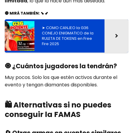
limitada
, lo que la hace aún más deseada.
🔴 MIRÁ TAMBIÉN: ⬊ ⬋
➤ COMO CANJEO la G36
CONEJO ENIGMATICO de la
RULETA DE TOKENS en Free
Fire 2025
🧿
¿Cuántos jugadores la tendrán?
Muy pocos. Solo los que estén activos durante el
evento y tengan diamantes disponibles.
🛍️
Alternativas si no puedes
conseguir la FAMAS
🔄
Otras armas en eventos similares