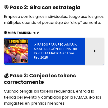
🎯
Paso 2: Gira con estrategia
Empieza con los giros individuales. Luego usa los giros
múltiples cuando el porcentaje de “drop” aumente.
🔴 MIRÁ TAMBIÉN: ⬊ ⬋
➤ PASOS PARA RECLAMAR la
M4A1- DRAGÓN INFERNAL de
la RULETA MÁGICA en Free
Fire 2025
💰
Paso 3: Canjea los tokens
correctamente
Cuando tengas los tokens requeridos, entra a la
tienda del evento y cámbialos por la FAMAS. ¡No los
malgastes en premios menores!