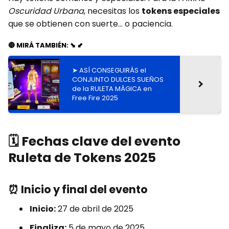
Oscuridad Urbana
, necesitas los
tokens especiales
que se obtienen con suerte... o paciencia.
🔴 MIRÁ TAMBIÉN: ⬊ ⬋
➤ ASÍ CONSEGUIRÁS el
CONJUNTO DULCES SUEÑOS
de la RULETA MÁGICA en
Free Fire 2025
🗓️
Fechas clave del evento
Ruleta de Tokens 2025
⏰
Inicio y final del evento
Inicio:
27 de abril de 2025
Finaliza:
5 de mayo de 2025