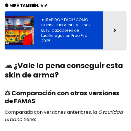
🔴 MIRÁ TAMBIÉN: ⬊ ⬋
➤ ¡RÁPIDO Y FÁCIL! CÓMO
CONSEGUIR el NUEVO PASE
ELITE: Cazadores de
Luciérnagas en Free Fire
2025
🧢
¿Vale la pena conseguir esta
skin de arma?
⚖️
Comparación con otras versiones
de FAMAS
Comparada con versiones anteriores, la
Oscuridad
Urbana
tiene: