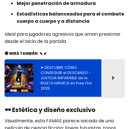
Mejor penetración de armadura
Estadísticas balanceadas para el combate
cuerpo a cuerpo y a distancia
Ideal para jugadores agresivos que aman presionar
desde el inicio de la partida.
🔴 MIRÁ TAMBIÉN: ⬊ ⬋
➤ DESCUBRE CÓMO
CONSEGUIR el DESCANSO -
JUSTICIA IMPARABLE de la
RULETA MÁGICA en Free Fire
2025
🕶️
Estética y diseño exclusivo
Visualmente, esta FAMAS parece sacada de una
película de ciencia ficción: líneas futuristas, tonos